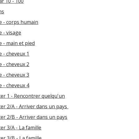
r 10 - 100
ns
e - corps humain
e - visage
 - main et pied
e - cheveux 1
e - cheveux 2
e - cheveux 3
e - cheveux 4
er 1 - Rencontrer quelqu'un
er 2/A - Arriver dans un pays
er 2/B - Arriver dans un pays
r 3/A - La famille
r 3/B - La famille