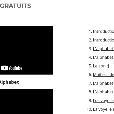
 GRATUITS
Introducti
Introductio
L'alphabet
L'alphabet
Le son ɖ
Maitrise de
Alphabet
L'alphabet
L'alphabet
Les voyell
La voyelle 