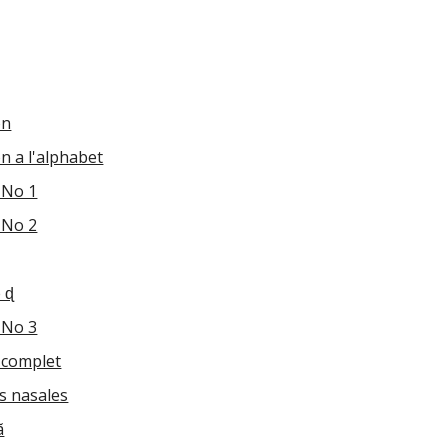
on
n a l'alphabet
 No 1
 No 2
 ɖ
 No 3
 complet
es nasales
ã