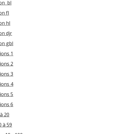
on bl
n fl
on hl
n djr
on gbl
ions 1
ions 2
ions 3
ions 4
ions 5
ions 6
à 20
 à 59