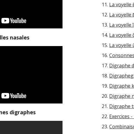
La voyelle 
La voyelle ɛ
La voyelle ĩ
La voyelle 
lles nasales
La voyelle 
Consonnes
Digraphe d
Digrapheg
Digraphe 
Digraphe 
Digraphe t
nes digraphes
Exercices 
Combinais