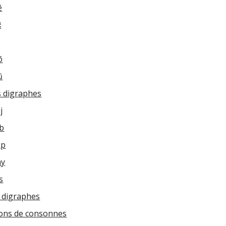
ẽ
̃
õ
ũ
 digraphes
j
b
kp
ny
s
- digraphes
ons de consonnes