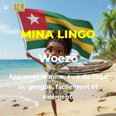
Skip to main content
Skip to navigation
MINA LINGO
Woezõ
A
pprenez le mina,
é
w
é
du Togo
ou gengb
é
, facilement et
aisément.