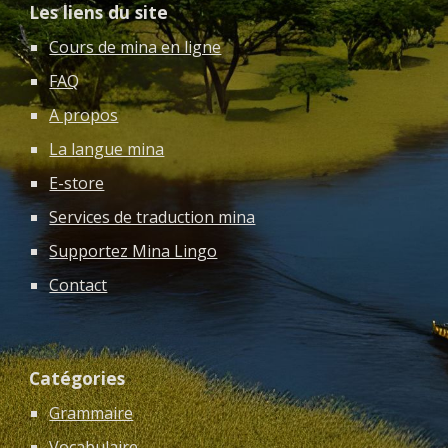
Les liens du site
Cours de mina en ligne
FAQ
A propos
La langue mina
E-store
Services de traduction mina
Supportez Mina Lingo
Contact
Catégories
Grammaire
Vocabulaire