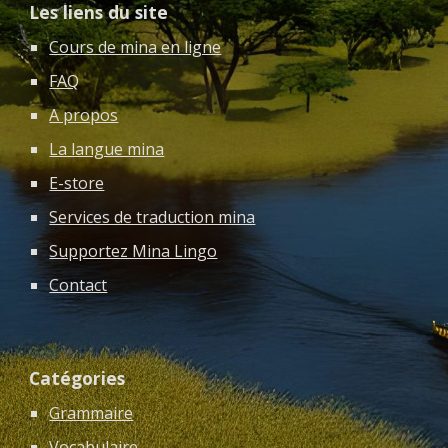
Les liens du site
Cours de mina en ligne
FAQ
A propos
La langue mina
E-store
Services de traduction mina
Supportez Mina Lingo
Contact
Catégories
Grammaire
Vocabulaire