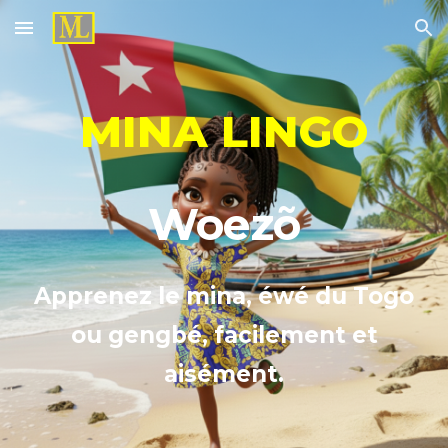
Skip to main content
Skip to navigation
MINA LINGO
Woezõ
A
pprenez le mina,
é
w
é
du Togo
ou gengb
é
, facilement et
aisément.